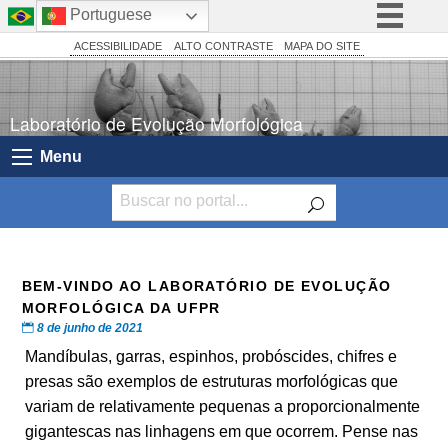
Portuguese
BRASIL
Simplifique!
ACESSIBILIDADE
ALTO CONTRASTE
MAPA DO SITE
Comunica BR
Participe
Laboratório de Evolução Morfológica
Acesso à informação
Menu
Legislação
Canais
BEM-VINDO AO LABORATÓRIO DE EVOLUÇÃO
MORFOLÓGICA DA UFPR
8 de junho de 2021
Mandíbulas, garras, espinhos, probóscides, chifres e
presas são exemplos de estruturas morfológicas que
variam de relativamente pequenas a proporcionalmente
gigantescas nas linhagens em que ocorrem. Pense nas