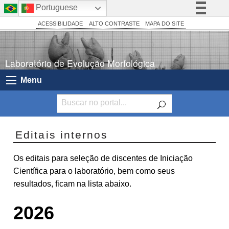
Portuguese
BRASIL
Simplifique!
ACESSIBILIDADE
ALTO CONTRASTE
MAPA DO SITE
Comunica BR
Participe
Laboratório de Evolução Morfológica
Acesso à informação
Menu
Legislação
Canais
Editais internos
Os editais para seleção de discentes de Iniciação
Científica para o laboratório, bem como seus
resultados, ficam na lista abaixo.
2026