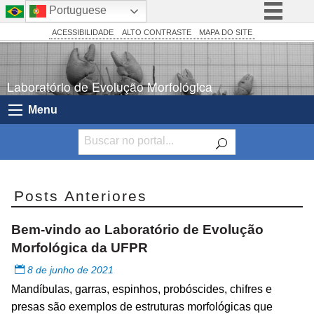
Portuguese
BRASIL
Simplifique!
ACESSIBILIDADE
ALTO CONTRASTE
MAPA DO SITE
Comunica BR
Participe
Laboratório de Evolução Morfológica
Acesso à informação
Menu
Legislação
Canais
Posts Anteriores
Bem-vindo ao Laboratório de Evolução
Morfológica da UFPR
8 de junho de 2021
Mandíbulas, garras, espinhos, probóscides, chifres e
presas são exemplos de estruturas morfológicas que