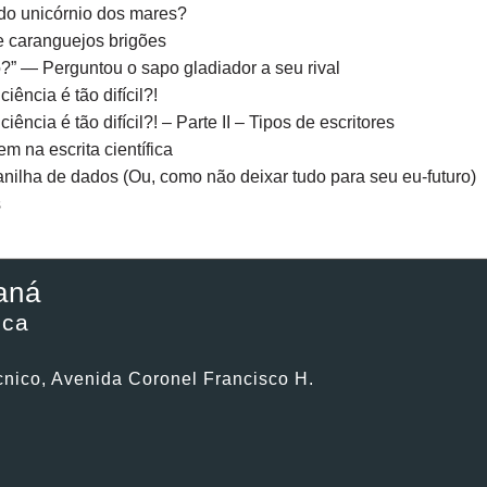
 do unicórnio dos mares?
e caranguejos brigões
o?” — Perguntou o sapo gladiador a seu rival
iência é tão difícil?!
iência é tão difícil?! – Parte II – Tipos de escritores
m na escrita científica
ilha de dados (Ou, como não deixar tudo para seu eu-futuro)
s
aná
ica
cnico, Avenida Coronel Francisco H.