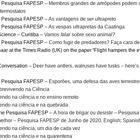
sta Pesquisa FAPESP –
Membros grandes de artrópodes podem se
termostatos
sta Pesquisa FAPESP –
As vantagens de ser ultrapreto
sta Pesquisa FAPESP –
As vespas ultrapretas da Caatinga
Science – Curitiba –
Vamos falar sobre sexo animal?
sta Pesquisa FAPESP –
Como fugir de predadores? Faça cara d
aar at the Times Radio (UK) on the paper “Flight hampers the e
 Conversation –
Deer have antlers, walruses have tusks – here’
sta Pesquisa FAPESP –
Esporões, uma defesa das aves terrestre
obrevivendo na Ciência
endo na ciência e no ensino remoto
endo na ciência e na quebrada
zine Pesquisa FAPESP –
A hora de brigar ou desistir – Pesqui
 melhor – Pesquisa FAPESP de Junho de 2020.
English
;
Spanish
endo na ciência, um dia de cada vez
endo na ciência e na quarentena