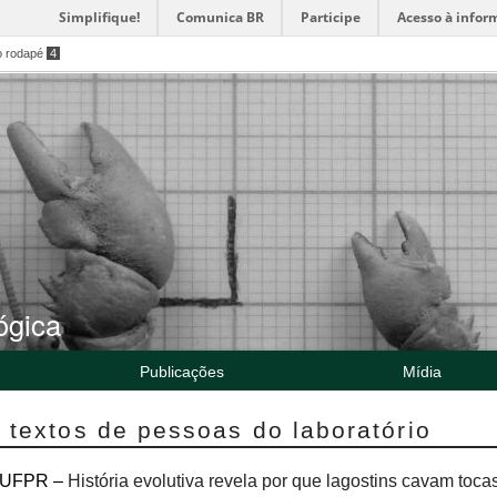
Simplifique!
Comunica BR
Participe
Acesso à infor
o rodapé
4
ógica
Publicações
Mídia
 textos de pessoas do laboratório
a UFPR –
História evolutiva revela por que lagostins cavam toc