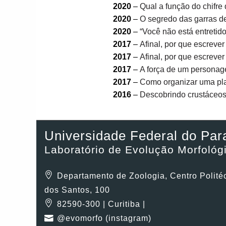
2020
–
Qual a função do chifre
2020
–
O segredo das garras d
2020
–
“Você não está entretid
2017
–
Afinal, por que escrever c
2017
–
Afinal, por que escrever c
2017
–
A força de um personage
2017
–
Como organizar uma plan
2016
–
Descobrindo crustáceo
Universidade Federal do Par
Laboratório de Evolução Morfológ
Departamento de Zoologia, Centro Polité
dos Santos, 100
82590-300 | Curitiba |
@evomorfo (instagram)