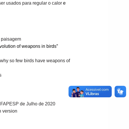
r usados para regular o calor
e
e paisagem
volution of weapons in birds”
s why so few birds have weapons of
s
sa FAPESP de Julho de 2020
 version