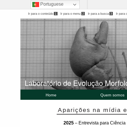
Portuguese
BRASIL
Ir para o conteúdo
1
Ir para o menu
2
Ir para a busca
3
Ir para 
Laboratório de Evolução Morfol
Home
Quem somos
Aparições na mídia e
2025
– Entrevista para Ciênci